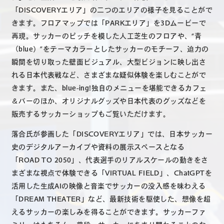
「DISCOVERYエリア」の二つのエリアの様子を見ることがで
きます。フロアマップでは「PARKエリア」を3Dムービーで
再現。サッカーのピッチを模した人工芝生のフロアや、“青
（blue）”をテーマカラーとしたサッカーのモチーフ、迫力の
瞬間を切り取った壁面ビジュアル、大型ビジョンに映し出さ
れる日本代表戦など、さまざまな疑似体験を楽しむことがで
きます。また、blue-ing!独自のメニューを堪能できるカフェ
＆バーのほか、オリジナルグッズや日本代表のグッズなどを
販売するサッカーショップもご覧いただけます。
落合氏が参画した「DISCOVERYエリア」では、日本サッカー
史のデジタルアーカイブや資料の展示スペースとなる
「ROAD TO 2050」、代表選手のリアルスケールの動きをさ
まざまな視点で体験できる「VIRTUAL FIELD」、ChatGPTを
活用した生成AIの映像と音楽でサッカーの没入感を味わえる
「DREAM THEATER」など、最新技術を駆使した、想像を超
えるサッカーの楽しみを得ることができます。サッカーファ