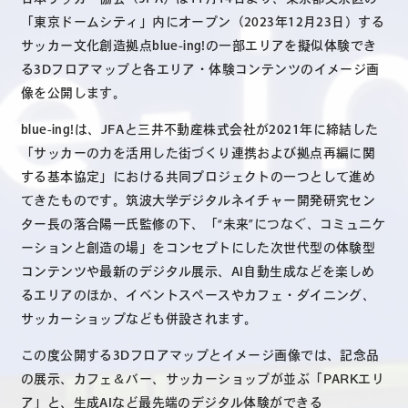
「東京ドームシティ」内にオープン（2023年12月23日）する
サッカー文化創造拠点blue-ing!の一部エリアを擬似体験でき
る3Dフロアマップと各エリア・体験コンテンツのイメージ画
像を公開します。
blue-ing!は、JFAと三井不動産株式会社が2021年に締結した
「サッカーの力を活用した街づくり連携および拠点再編に関
する基本協定」における共同プロジェクトの一つとして進め
てきたものです。筑波大学デジタルネイチャー開発研究セン
ター長の落合陽一氏監修の下、「“未来”につなぐ、コミュニケ
ーションと創造の場」をコンセプトにした次世代型の体験型
コンテンツや最新のデジタル展示、AI自動生成などを楽しめ
るエリアのほか、イベントスペースやカフェ・ダイニング、
サッカーショップなども併設されます。
この度公開する3Dフロアマップとイメージ画像では、記念品
の展示、カフェ＆バー、サッカーショップが並ぶ「PARKエリ
ア」と、生成AIなど最先端のデジタル体験ができる