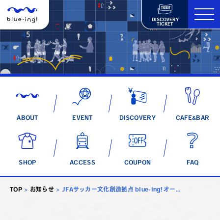
DISCOVERY
TICKET
ABOUT
EVENT
DISCOVERY
CAFE&BAR
SHOP
ACCESS
COUPON
FAQ
TOP
>
お知らせ
>
JFAサッカー文化創造拠点 blue-ing! オー...