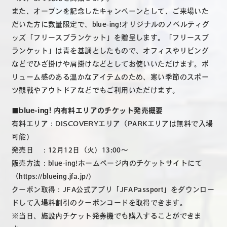
また、オープンを記念したキャンペーンとして、ご来場いた
だいた方に数量限定で、blue-ing!オリジナルのノベルティグ
ッズ「フリースブランケット」を贈呈します。「フリースブ
ランケット」は青を基調としたもので、オフィスやリビング
などでひざ掛けや肩掛けなどとしてお使いいただけます。​ボ
リューム感のある温かなアイテムのため、​寒い季節のスポー
ツ観戦やアウトドアなどでもご利用いただけます。
■blue-ing! 内有料エリアのチケット発売概要
有料エリア：DISCOVERYエリア（PARKエリアは無料で入場
可能）
発売日 ：12月12日（火）13:00～
販売方法：blue-ing!ホームページ内のチケットサイトにて
（https://blueing.jfa.jp/）
クーポン取得：JFA公式アプリ「JFAPassport」をダウンロー
ドして入場料割引のクーポンコードを取得できます。
※当日、施設内チケット発券機でも購入することができま