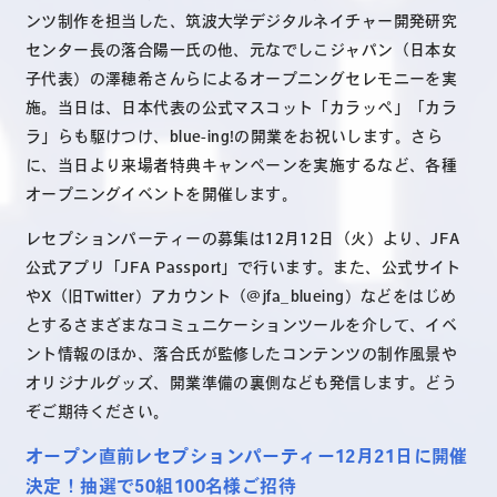
ンツ制作を担当した、筑波大学デジタルネイチャー開発研究
センター長の落合陽一氏の他、元なでしこジャパン（日本女
子代表）の澤穂希さんらによるオープニングセレモニーを実
施。当日は、日本代表の公式マスコット「カラッペ」「カラ
ラ」らも駆けつけ、blue-ing!の開業をお祝いします。さら
に、当日より来場者特典キャンペーンを実施するなど、各種
オープニングイベントを開催します。
レセプションパーティーの募集は12月12日（火）より、JFA
公式アプリ「JFA Passport」で行います。また、公式サイト
やX（旧Twitter）アカウント（@jfa_blueing）などをはじめ
とするさまざまなコミュニケーションツールを介して、イベ
ント情報のほか、落合氏が監修したコンテンツの制作風景や
オリジナルグッズ、開業準備の裏側なども発信します。どう
ぞご期待ください。
オープン直前レセプションパーティー12月21日に開催
決定！抽選で50組100名様ご招待