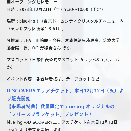
■オープニングセレモニー
日時：2023年12月23日（土）9:30～10:00（予定）
場所：blue-ing！（東京ドームシティクリスタルアベニュー内
（東京都文京区後楽1-3-61））
登壇者：JFA 田嶋幸三会長、宮本恒靖専務理事、筑波大学
落合陽一氏、OG 澤穂希さん ほか
マスコット（日本代表公式マスコット:カラッペ&カララ ほ
か）
イベント内容：各登壇者挨拶、テープカットなど
DISCOVERYエリアチケット、本日12月12日（火）よ
り販売開始
【来場者特典】数量限定でblue-ing!オリジナルの
「フリースブランケット」プレゼント！
blue-ing!のDISCOVERYエリアのチケットを本日12月12日
（火）より発売を開始します。