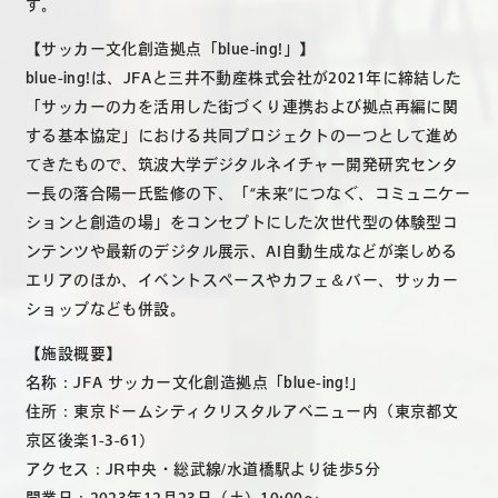
す。
【サッカー文化創造拠点「blue-ing!」】
blue-ing!は、JFAと三井不動産株式会社が2021年に締結した
「サッカーの力を活用した街づくり連携および拠点再編に関
する基本協定」における共同プロジェクトの一つとして進め
てきたもので、筑波大学デジタルネイチャー開発研究センタ
ー長の落合陽一氏監修の下、「“未来”につなぐ、コミュニケー
ションと創造の場」をコンセプトにした次世代型の体験型コ
ンテンツや最新のデジタル展示、AI自動生成などが楽しめる
エリアのほか、イベントスペースやカフェ＆バー、サッカー
ショップなども併設。
【施設概要】
名称：JFA サッカー文化創造拠点「blue-ing!」
住所：東京ドームシティクリスタルアベニュー内（東京都文
京区後楽1-3-61）
アクセス：JR中央・総武線/水道橋駅より徒歩5分