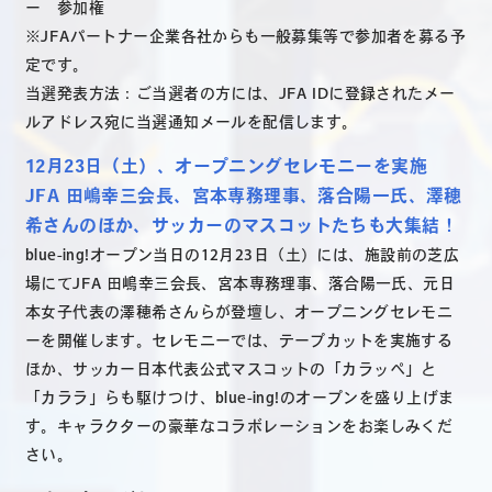
ー 参加権
※JFAパートナー企業各社からも一般募集等で参加者を募る予
定です。
当選発表方法：ご当選者の方には、JFA IDに登録されたメー
ルアドレス宛に当選通知メールを配信します。
12月23日（土）、オープニングセレモニーを実施
JFA 田嶋幸三会長、宮本専務理事、落合陽一氏、澤穂
希さんのほか、サッカーのマスコットたちも大集結！
blue-ing!オープン当日の12月23日（土）には、施設前の芝広
場にてJFA 田嶋幸三会長、宮本専務理事、落合陽一氏、元日
本女子代表の澤穂希さんらが登壇し、オープニングセレモニ
ーを開催します。セレモニーでは、テープカットを実施する
ほか、サッカー日本代表公式マスコットの「カラッペ」と
「カララ」らも駆けつけ、blue-ing!のオープンを盛り上げま
す。キャラクターの豪華なコラボレーションをお楽しみくだ
さい。