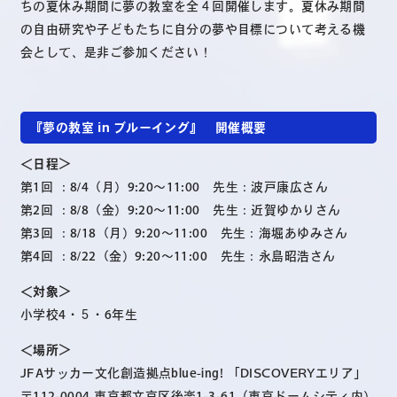
ちの夏休み期間に夢の教室を全４回開催します。夏休み期間
の自由研究や子どもたちに自分の夢や目標について考える機
会として、是非ご参加ください！
『夢の教室 in ブルーイング』 開催概要
＜日程＞
第1回 ：8/4（月）9:20～11:00 先生：波戸康広さん
第2回 ：8/8（金）9:20～11:00 先生：近賀ゆかりさん
第3回 ：8/18（月）9:20～11:00 先生：海堀あゆみさん
第4回 ：8/22（金）9:20～11:00 先生：永島昭浩さん
＜対象＞
小学校4・５・6年生
＜場所＞
JFAサッカー文化創造拠点blue-ing! 「DISCOVERYエリア」
〒112-0004 東京都文京区後楽1-3-61（東京ドームシティ内）