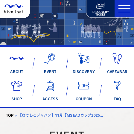
DISCOVERY
TICKET
ABOUT
EVENT
DISCOVERY
CAFE&BAR
SHOP
ACCESS
COUPON
FAQ
TOP
>
【なでしこジャパン】11月『MS&ADカップ2025...