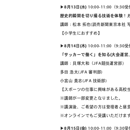
▶︎
8月13日(水)
10:00-11:00（9:3
歴史的瞬間を切り撮る技術を体験！
講師：松本 拓也(読売新聞東京本社 
【小学生におすすめ】
▶︎
8月14日(木)
10:00-11:00（9:3
「サッカーで働く」を知る(大会運営
講師：貝塚大和（JFA競技運営部）
多田 浩太(JFA 審判部)
小宮山 貴志
(JFA 技術部)
【スポーツの仕事に興味がある高校
※講師が一部変更となりました。
※講演後、ご希望の方は登壇者と昼
※オンラインでもご受講いただけま
▶︎
8月15日(金)
10:00-11:00（9:3