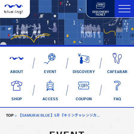
DISCOVERY
TICKET
ABOUT
EVENT
DISCOVERY
CAFE&BAR
SHOP
ACCESS
COUPON
FAQ
TOP
>
【SAMURAI BLUE】5月『キリンチャレンジカ...