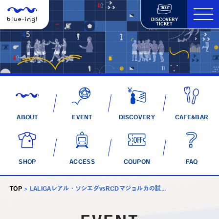
DISCOVERY
TICKET
ABOUT
EVENT
DISCOVERY
CAFE&BAR
SHOP
ACCESS
COUPON
FAQ
TOP
>
LALIGAレアル・ソシエダvsRCDマジョルカの試...