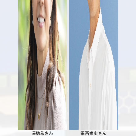
澤穂希さん
福西崇史さん