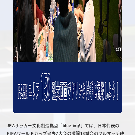
JFAサッカー文化創造拠点「blue-ing!」では、日本代表の
FIFAワールドカップ過去7大会の激闘13試合のフルマッチ映