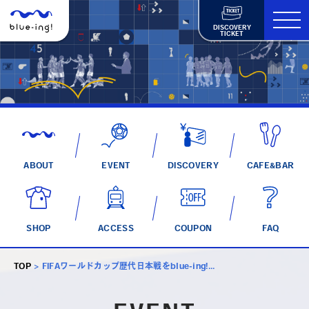
DISCOVERY
TICKET
ABOUT
EVENT
DISCOVERY
CAFE&BAR
SHOP
ACCESS
COUPON
FAQ
TOP
>
FIFAワールドカップ歴代日本戦をblue-ing!...