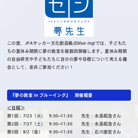
この度、JFAサッカー文化創造拠点blue-ing!では、子どもた
ちの夏休み期間に夢の教室を複数回開催します。夏休み期間
の自由研究や子どもたちに自分の夢や目標について考える機
会として、是非ご参加ください！
『夢の教室 in ブルーイング』 開催概要
＜日程＞
第1回：7/23（火）
9:30~11:30 先生：永島昭浩さん
第2回：7/27（土）
9:30~11:30 先生：永島昭浩さん
第3回：8/2（金）
9:30~11:30 先生：石川直宏さん