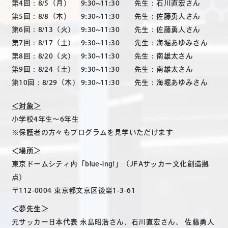
第4回：8/5（月）
9:30~11:30 先生：石川直宏さん
第5回：8/8（木）
9:30~11:30 先生：佐藤勇人さん
第6回：8/13（火）
9:30~11:30 先生：佐藤勇人さん
第7回：8/17（土）
9:30~11:30 先生：海堀あゆみさん
第8回：8/20（火）
9:30~11:30 先生：南雄太さん
第9回：8/24（土）
9:30~11:30 先生：南雄太さん
第10回：8/29（木）
9:30~11:30 先生：海堀あゆみさん
＜対象＞
小学校4年生～6年生
※保護者の方々もプログラムを見学いただけます
＜場所＞
東京ドームシティ内「blue-ing!」（JFAサッカー文化創造拠
点）
〒112-0004 東京都文京区後楽1-3-61
＜夢先生＞
元サッカー日本代表 永島昭浩さん、石川直宏さん、 佐藤勇人